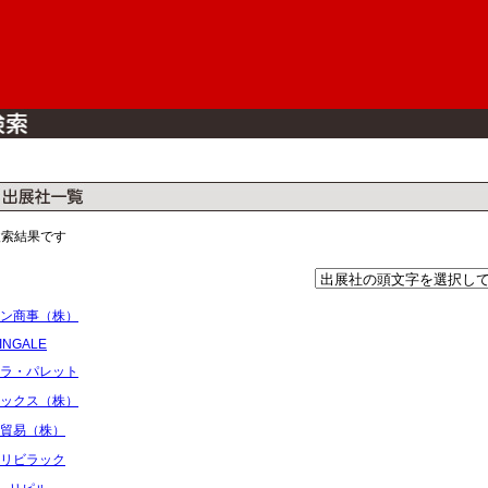
検索結果です
ン商事（株）
INGALE
ラ・パレット
ックス（株）
貿易（株）
リビラック