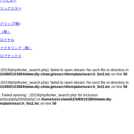
l ～リピル～
リングスター
クリップ(株)
（株）
ロイヤル
ァクタリング（株）
ロブテックス
../2019/php/footer_search.php): failed to open stream: No such file or directory in
2/4/8/0103884/www.diy-show.jp/search/template/search_list2.inc
on line
56
../2019/php/footer_search.php): failed to open stream: No such file or directory in
2/4/8/0103884/www.diy-show.jp/search/template/search_list2.inc
on line
56
): Failed opening '../2019/php/footer_search.php' for inclusion
sr/local/php56/lib/php') in
/home/users/web02/4/8/0103884/www.diy-
mplate/search_list2.inc
on line
56