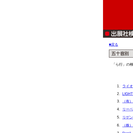
■戻る
「ら行」の
ライオ
LIGHT
（有）
リーベ
リゲン
（株）