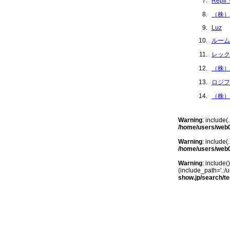
Repi
（株）
Luz
ルーム
レック
（株）
ロジフ
（株）
Warning
: include(
/home/users/web0
Warning
: include(
/home/users/web0
Warning
: include(
(include_path='.:/u
show.jp/search/te