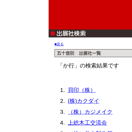
■戻る
「か行」の検索結果です
貝印（株）
(株)カクダイ
（株）カジメイク
上総木工交流会